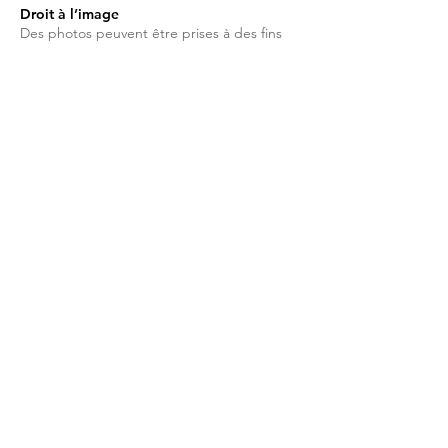
Droit à l’image
Des photos peuvent être prises à des fins
de communication.
Merci de prévenir si vous ne souhaitez pas
apparaître.
Contact
Pour toute question, réservation ou
privatisation,
contactez-moi
directement.
✨ Merci pour votre compréhension et au
plaisir de vous accueillir à l’atelier !
Conditions de
Ventes
Marie Laurent
1 Chemin des Chats