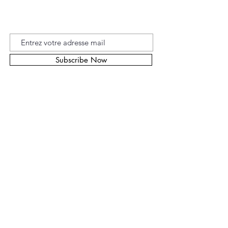
Inscrivez-vous à la Newsletters
Subscribe Now
Conditions de
Ventes
Marie Laurent
1 Chemin des Chats
Pendus
44100 NANTES