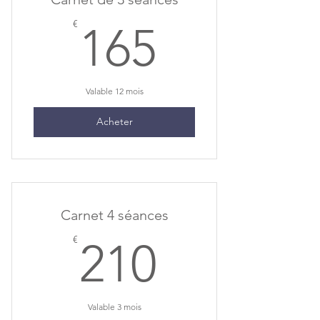
165€
€
165
Valable 12 mois
Acheter
Carnet 4 séances
210€
€
210
Valable 3 mois