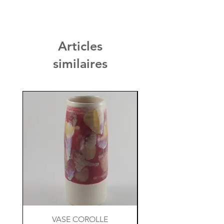
Diam 17.5cm
Articles
similaires
VASE COROLLE
TASSE A CAFE TIK