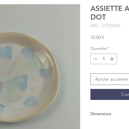
ASSIETTE 
DOT
SKU : DTDD006
Prix
32,00 €
Quantité
*
Ajouter au panier
Com
Dimensions
Diam 17.5cm