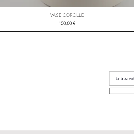
Aperçu rapide
VASE COROLLE
Prix
150,00 €
Inscrivez-vou