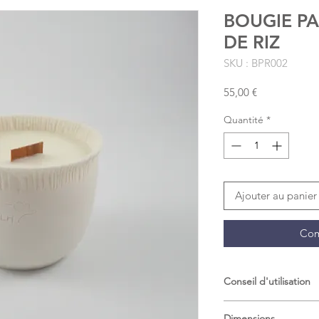
BOUGIE P
DE RIZ
SKU : BPR002
Prix
55,00 €
Quantité
*
Ajouter au panier
Com
Conseil d'utilisation
La cire de soja se ne
Dimensions