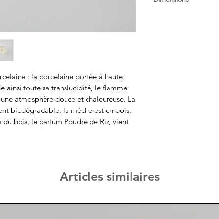
Je vous conseille de f
de l'éteindre pour év
Diam 9cm , H7cm
rcelaine : la porcelaine portée à haute
 ainsi toute sa translucidité, le flamme
r une atmosphère douce et chaleureuse. La
ment biodégradable, la mèche est en bois,
s du bois, le parfum Poudre de Riz, vient
Articles similaires