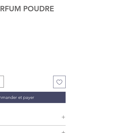
ARFUM POUDRE
mander et payer
ttoie à l'eau chaude.