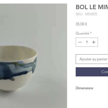
BOL LE MI
SKU : MIMI05
Prix
35,00 €
Quantité
*
Ajouter au panier
Com
Dimensions
Diam 10cm, H 7,5cm