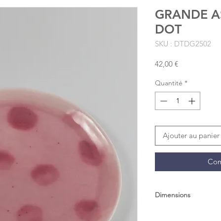
GRANDE A
DOT
SKU : DTDG2502
Prix
42,00 €
Quantité
*
Ajouter au panier
Com
Dimensions
Diam : 25cm