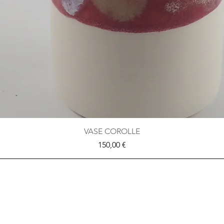
Aperçu rapide
VASE COROLLE
Prix
150,00 €
Inscrivez-vou