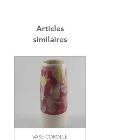
Vert de Chrome
Articles
similaires
VASE COROLLE
TASSE A CAFE TIK