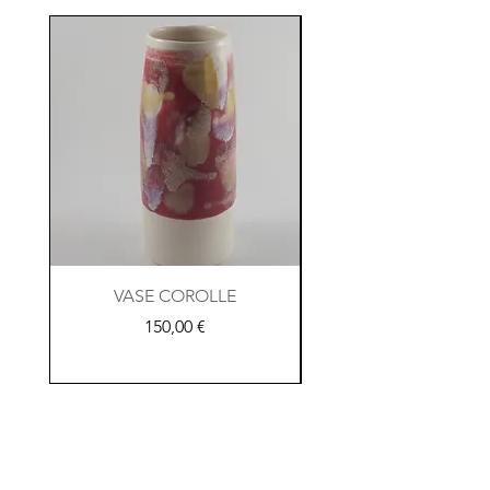
VASE COROLLE
TASSE A CAFE TIK
Prix
150,00 €
Conditions de